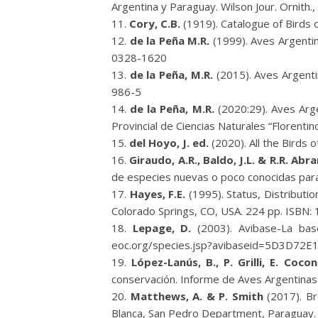
Argentina y Paraguay. Wilson Jour. Ornith.,
Cory, C.B.
(1919). Catalogue of Birds o
de la Peña M.R.
(1999). Aves Argentina
0328-1620
de la Peña, M.R.
(2015). Aves Argenti
986-5
de la Peña, M.R.
(2020:29). Aves Arge
Provincial de Ciencias Naturales “Florent
del Hoyo, J. ed.
(2020). All the Birds
Giraudo, A.R., Baldo, J.L. & R.R. Ab
de especies nuevas o poco conocidas para l
Hayes, F.E.
(1995). Status, Distributi
Colorado Springs, CO, USA. 224 pp. ISBN:
Lepage, D.
(2003). Avibase-La bas
eoc.org/species.jsp?avibaseid=5D3D72
López-Lanús, B., P. Grilli, E. Coc
conservación. Informe de Aves Argentinas 
Matthews, A. & P. Smith
(2017). Br
Blanca, San Pedro Department, Paraguay. Re