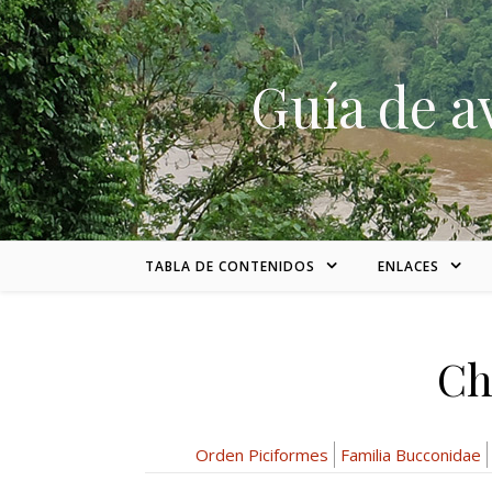
Skip to content
Guía de a
TABLA DE CONTENIDOS
ENLACES
Ch
Orden Piciformes
Familia Bucconidae