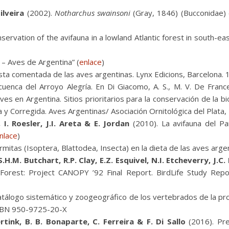
ilveira
(2002).
Notharchus swainsoni
(Gray, 1846) (Bucconidae) é
ervation of the avifauna in a lowland Atlantic forest in south-east
s – Aves de Argentina” (
enlace
)
ista comentada de las aves argentinas. Lynx Edicions, Barcelona
cuenca del Arroyo Alegría. En Di Giacomo, A. S., M. V. De Franc
ves en Argentina. Sitios prioritarios para la conservación de la
y Corregida. Aves Argentinas/ Asociación Ornitológica del Plata, 
 I. Roesler, J.I. Areta & E. Jordan
(2010). La avifauna del Par
nlace
)
mitas (Isoptera, Blattodea, Insecta) en la dieta de las aves argen
S.H.M. Butchart, R.P. Clay, E.Z. Esquivel, N.I. Etcheverry, J.C
 Forest: Project CANOPY ’92 Final Report. BirdLife Study Repor
atálogo sistemático y zoogeográfico de los vertebrados de la pro
. ISBN 950-9725-20-X
rtink, B. B. Bonaparte, C. Ferreira & F. Di Sallo
(2016). Pre