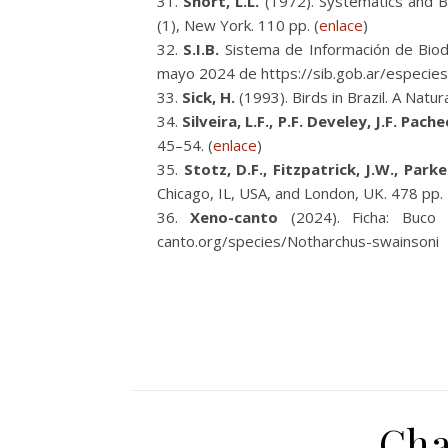
Short, L.L.
(1972). Systematics and Be
(1), New York. 110 pp. (
enlace
)
S.I.B.
Sistema de Información de Biodi
mayo 2024 de https://sib.gob.ar/especie
Sick, H.
(1993). Birds in Brazil. A Natu
Silveira, L.F., P.F. Develey, J.F. Pac
45–54. (
enlace
)
Stotz, D.F., Fitzpatrick, J.W., Park
Chicago, IL, USA, and London, UK. 478 pp
Xeno-canto
(2024). Ficha: Buco
canto.org/species/Notharchus-swainsoni
Cha