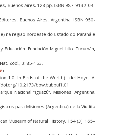
tores, Buenos Aires. 128 pp. ISBN 987-9132-04-
Editores, Buenos Aires, Argentina. ISBN 950-
ae) na região noroeste do Estado do Paraná e
 y Educación. Fundación Miguel Lillo. Tucumán,
at. Zool., 3: 85-153.
ce
)
sion 1.0. In Birds of the World (J. del Hoyo, A.
tps://doi.org/10.2173/bow.bubpuf1.01
arque Nacional “Iguazú”, Misiones, Argentina.
istros para Misiones (Argentina) de la Viudita
rican Museum of Natural History, 154 (3): 165–