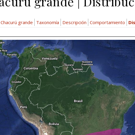
acurú grande | Distribuc
Chacurú grande
Taxonomía
Descripción
Comportamiento
Di