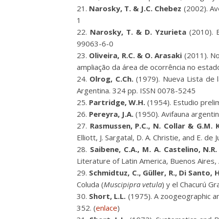
Narosky, T. & J.C. Chebez
(2002). Av
1
Narosky, T. & D. Yzurieta
(2010). B
99063-6-0
Oliveira, R.C. & O. Arasaki
(2011). N
ampliação da área de ocorrência no estado.
Olrog, C.Ch.
(1979). Nueva Lista de la
Argentina. 324 pp. ISSN 0078-5245
Partridge, W.H.
(1954). Estudio prelim
Pereyra, J.A.
(1950). Avifauna argentina
Rasmussen, P.C., N. Collar & G.M. 
Elliott, J. Sargatal, D. A. Christie, and E.
Saibene, C.A., M. A. Castelino, N.R.
Literature of Latin America, Buenos Aires
Schmidtuz, C., Güller, R., Di Santo, 
Coluda (
Muscipipra vetula
) y el Chacurú Gr
Short, L.L.
(1975). A zoogeographic ana
352. (
enlace
)