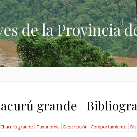
ves de la Provincia d
acurú grande | Bibliogra
Chacurú grande
Taxonomía
Descripción
Comportamiento
Dis