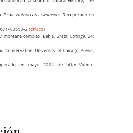
f the American Museum of Natural History, 149
. Ficha:
Notharchus swainson
i. Recuperado en
0-691-08569-2 (
enlace
)
i montane complex, Bahia, Brazil. Cotinga, 24:
nd Conservation. University of Chicago Press,
uperado en mayo 2024 de https://xeno-
ción