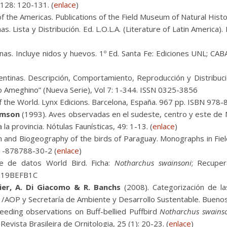
 128: 120-131. (
enlace
)
f the Americas. Publications of the Field Museum of Natural History
s. Lista y Distribución. Ed. L.O.L.A. (Literature of Latin America)
nas. Incluye nidos y huevos. 1º Ed. Santa Fe: Ediciones UNL; C
ntinas. Descripción, Comportamiento, Reproducción y Distribuci
ino Ameghino” (Nueva Serie), Vol 7: 1-344. ISSN 0325-3856
 of the World. Lynx Edicions. Barcelona, España. 967 pp. ISBN 97
ramson
(1993). Aves observadas en el sudeste, centro y este de M
a provincia. Nótulas Faunísticas, 49: 1-13. (
enlace
)
on and Biogeography of the birds of Paraguay. Monographs in Fiel
 1-878788-30-2 (
enlace
)
e de datos World Bird. Ficha:
Notharchus swainsoni
; Recupe
E119BEFB1C
onier, A. Di Giacomo & R. Banchs
(2008). Categorización de l
/AOP y Secretaría de Ambiente y Desarrollo Sustentable. Buenos 
eeding observations on Buff-bellied Puffbird
Notharchus swains
vista Brasileira de Ornitologia, 25 (1): 20-23. (
enlace
)