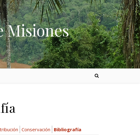
e Misiones
fía
tribución
Conservación
Bibliografía