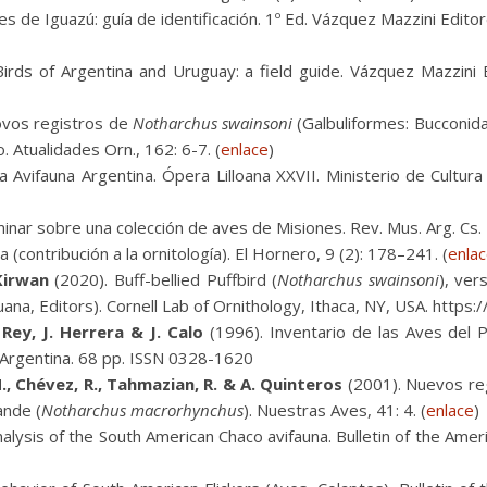
es de Iguazú: guía de identificación. 1º Ed. Vázquez Mazzini Edi
irds of Argentina and Uruguay: a field guide. Vázquez Mazzini 
ovos registros de
Notharchus swainsoni
(Galbuliformes: Bucconid
 Atualidades Orn., 162: 6-7. (
enlace
)
 Avifauna Argentina. Ópera Lilloana XXVII. Ministerio de Cultura
inar sobre una colección de aves de Misiones. Rev. Mus. Arg. Cs. N
 (contribución a la ornitología). El Hornero, 9 (2): 178–241. (
enla
Kirwan
(2020). Buff-bellied Puffbird (
Notharchus swainsoni
), ver
 de Juana, Editors). Cornell Lab of Ornithology, Ithaca, NY, USA. ht
 Rey, J. Herrera & J. Calo
(1996). Inventario de las Aves del P
, Argentina. 68 pp. ISSN 0328-1620
H., Chévez, R., Tahmazian, R. & A. Quinteros
(2001). Nuevos reg
ande (
Notharchus macrorhynchus
). Nuestras Aves, 41: 4. (
enlace
)
lysis of the South American Chaco avifauna. Bulletin of the Ame