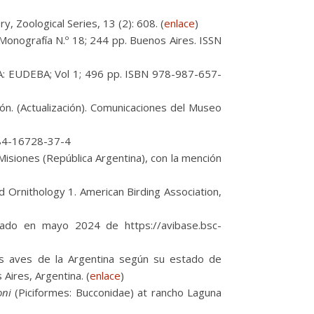
, Zoological Series, 13 (2): 608. (
enlace
)
. Monografía N.º 18; 244 pp. Buenos Aires. ISSN
ABA: EUDEBA; Vol 1; 496 pp. ISBN 978-987-657-
ón. (Actualización). Comunicaciones del Museo
8-84-16728-37-4
isiones (República Argentina), con la mención
d Ornithology 1. American Birding Association,
rado en mayo 2024 de https://avibase.bsc-
as aves de la Argentina según su estado de
Aires, Argentina. (
enlace
)
oni
(Piciformes: Bucconidae) at rancho Laguna