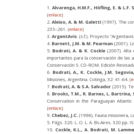
Alvarenga, H.M.F., Höfling, E. & L.F. S
(
enlace
)
Aleixo, A. & M. Galetti
(1997). The cons
235–261. (
enlace
)
ArgentAvis
. (s.f.). Proyecto “Argentavi
Barnett, J.M. & M. Pearman
(2001). L
Bodrati, A. & K. Cockle
(2007). Alta 
importantes para la conservación de las a
Conservación 5. CD-ROM. Edición Revisada 
Bodrati, A., K. Cockle, J.M. Segovia,
Misiones, Argentina. Cotinga, 32: 41-64. (
e
Bodrati, A. & S.A. Salvador
(2015). Ter
Brooks, T.M., R. Barnes, L. Bartrina, 
Conservation in the Paraguayan Atlantic
(
enlace
)
Chebez, J.C.
(1996). Fauna misionera, c
5. Págs. 320. L. O. L. A. Bs.Aires. 320 pp
Cockle, K.L., A. Bodrati, M. Lamme