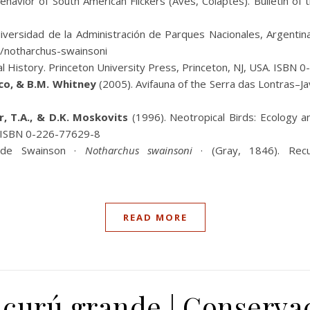
havior of South American Flickers (Aves, Colaptes). Bulletin o
versidad de la Administración de Parques Nacionales, Argentina
s/notharchus-swainsoni
ral History. Princeton University Press, Princeton, NJ, USA. ISBN 
heco, & B.M. Whitney
(2005). Avifauna of the Serra das Lontras–Jav
er, T.A., & D.K. Moskovits
(1996). Neotropical Birds: Ecology a
. ISBN 0-226-77629-8
 de Swainson ·
Notharchus swainsoni
· (Gray, 1846). Rec
READ MORE
curú grande | Conserva