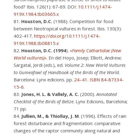
food? Ibis. 126(1): 67-69. DOI:
10.1111/j.1474-
919X.1984.tb03665.x
Houston, D.C.
(1988). Competition for food
between Neotropical vultures in forest. Ibis. 130(3):
402-417.
https://doi.org/10.1111/j.1474-
919X.1988.tb08815.x
Houston, D.C. (1994
).
«Family Cathartidae (New
World vultures)»
. En del Hoyo, Josep; Elliott, Andrew;
Sargatal, Jordi (
eds.
), ed.
Volume 2: New World Vultures
to Guineafowl of Handbook of the Birds of the World
.
Barcelona: Lynx edicions. pp.
24–41
.
ISBN
84-87334-
15-6
.
Jones, H. L. & Vallely, A. C.
(2000).
Annotated
Checklist of the Birds of Belize
. Lynx Edicions, Barcelona;
71 pp.
Jullien, M., & Thiollay, J. M
. (1996). Effects of rain
forest disturbance and fragmentation: comparative
changes of the raptor community along natural and