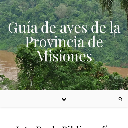
Skip to content
Guía de aves de la
Provincia de
Misiones