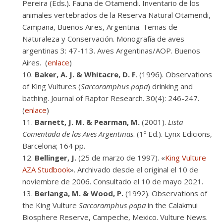
Pereira (Eds.). Fauna de Otamendi. Inventario de los
animales vertebrados de la Reserva Natural Otamendi,
Campana, Buenos Aires, Argentina. Temas de
Naturaleza y Conservación. Monografía de aves
argentinas 3: 47-113. Aves Argentinas/AOP. Buenos
Aires. (
enlace
)
Baker, A. J. & Whitacre, D. F
. (1996). Observations
of King Vultures (
Sarcoramphus papa
) drinking and
bathing. Journal of Raptor Research. 30(4): 246-247.
(
enlace
)
Barnett, J. M. & Pearman, M.
(2001).
Lista
Comentada de las Aves Argentinas
. (1º Ed.). Lynx Edicions,
Barcelona; 164 pp.
Bellinger, J.
(25 de marzo de 1997). «
King Vulture
AZA Studbook
». Archivado desde el original el 10 de
noviembre de 2006. Consultado el 10 de mayo 2021.
Berlanga, M. & Wood, P.
(1992). Observations of
the King Vulture
Sarcoramphus papa
in the Calakmui
Biosphere Reserve, Campeche, Mexico. Vulture News.