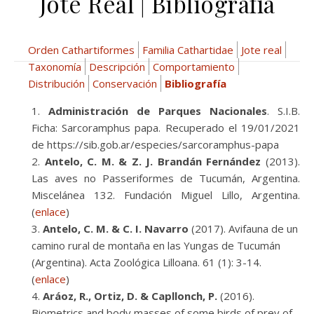
Jote Real | Bibliografía
Orden Cathartiformes
Familia Cathartidae
Jote real
Taxonomía
Descripción
Comportamiento
Distribución
Conservación
Bibliografía
Administración de Parques Nacionales
. S.I.B.
Ficha: Sarcoramphus papa. Recuperado el 19/01/2021
de https://sib.gob.ar/especies/sarcoramphus-papa
Antelo, C. M. & Z. J. Brandán Fernández
(2013).
Las aves no Passeriformes de Tucumán, Argentina.
Miscelánea 132. Fundación Miguel Lillo, Argentina.
(
enlace
)
Antelo, C. M. & C. I. Navarro
(2017). Avifauna de un
camino rural de montaña en las Yungas de Tucumán
(Argentina). Acta Zoológica Lilloana. 61 (1): 3-14.
(
enlace
)
Aráoz, R., Ortiz, D. & Capllonch, P.
(2016).
Biometrics and body masses of some birds of prey of