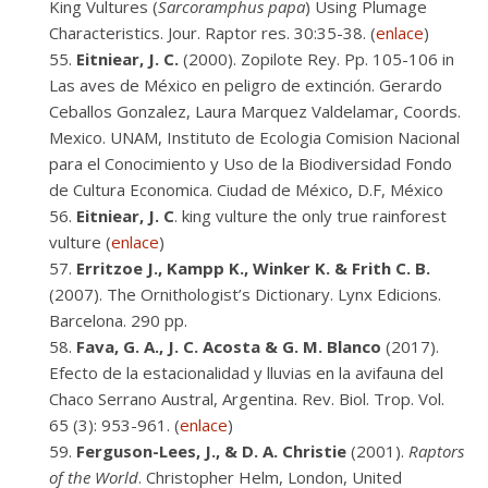
King Vultures (
Sarcoramphus papa
) Using Plumage
Characteristics. Jour. Raptor res. 30:35-38. (
enlace
)
Eitniear, J. C.
(2000). Zopilote Rey. Pp. 105-106 in
Las aves de México en peligro de extinción. Gerardo
Ceballos Gonzalez, Laura Marquez Valdelamar, Coords.
Mexico. UNAM, Instituto de Ecologia Comision Nacional
para el Conocimiento y Uso de la Biodiversidad Fondo
de Cultura Economica. Ciudad de México, D.F, México
Eitniear, J. C
. king vulture the only true rainforest
vulture (
enlace
)
Erritzoe J., Kampp K., Winker K. & Frith C. B.
(2007). The Ornithologist’s Dictionary. Lynx Edicions.
Barcelona. 290 pp.
Fava, G. A., J. C. Acosta & G. M. Blanco
(2017).
Efecto de la estacionalidad y lluvias en la avifauna del
Chaco Serrano Austral, Argentina. Rev. Biol. Trop. Vol.
65 (3): 953-961. (
enlace
)
Ferguson-Lees, J., & D. A. Christie
(2001).
Raptors
of the World
. Christopher Helm, London, United