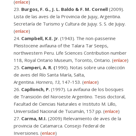
(
enlace
)
Burgos, F. G., J. L. Baldo & F. M. Cornell
(2009).
Lista de las aves de la Provincia de Jujuy, Argentina.
Secretaría de Turismo y Cultura de Jujuy. S. S. de Jujuy.
(
enlace
)
Campbell, K.E. Jr
. (1943). The non-passerine
Pleistocene avifauna of the Talara Tar Seeps,
northwestern Peru. Life Sciences Contribution number
118, Royal Ontario Museum, Toronto, Ontario. (
enlace
)
Camperi, A. R. (
1990). Notas sobre una colección
de aves del Río Santa María, Salta,
Argentina.
Hornero
,
13
, 147-153. (
enlace
)
Capllonch, P.
(1997). La avifauna de los bosques
de Transición del Noroeste Argentino. Tesis doctoral,
Facultad de Ciencias Naturales e Instituto M. Lillo,
Universidad Nacional de Tucumán, 157 pp. (
enlace
)
Carma, M.I.
(2009) Relevamiento de aves de la
provincia de Catamarca. Consejo Federal de
Inversiones. (
enlace
)