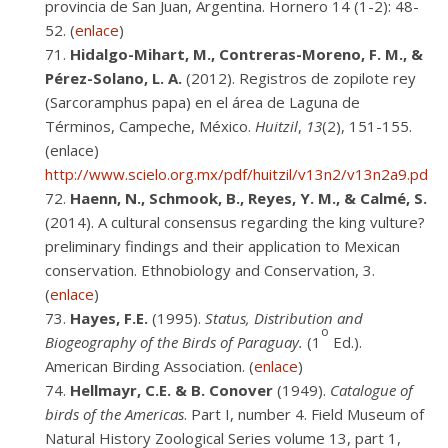
provincia de San Juan, Argentina. Hornero 14 (1-2): 48-
52. (
enlace
)
Hidalgo-Mihart, M., Contreras-Moreno, F. M., &
Pérez-Solano, L. A.
(2012). Registros de zopilote rey
(Sarcoramphus papa) en el área de Laguna de
Términos, Campeche, México.
Huitzil
,
13
(2), 151-155.
(enlace)
http://www.sci
elo.org.mx/pdf/huitzil/v13n2/v13n2a9.pdf
Haenn, N., Schmook, B., Reyes, Y. M., & Calmé, S.
(2014). A cultural consensus regarding the king vulture?
preliminary findings and their application to Mexican
conservation. Ethnobiology and Conservation, 3.
(
enlace
)
Hayes, F.E.
(1995).
Status, Distribution and
o
Biogeography of the Birds of Paraguay.
(1
Ed.).
American Birding Association. (
enlace
)
Hellmayr, C.E. & B. Conover
(1949).
Catalogue of
birds of the Americas
. Part I, number 4. Field Museum of
Natural History Zoological Series volume 13, part 1,