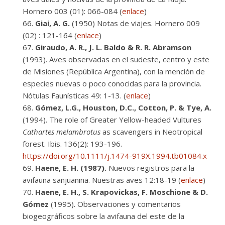
Hornero 003 (01): 066-084 (
enlace
)
Giai, A. G.
(1950) Notas de viajes. Hornero 009
(02) : 121-164 (
enlace
)
Giraudo, A. R., J. L. Baldo & R. R. Abramson
(1993). Aves observadas en el sudeste, centro y este
de Misiones (República Argentina), con la mención de
especies nuevas o poco conocidas para la provincia.
Nótulas Faunísticas 49: 1-13. (
enlace
)
Gómez, L.G., Houston, D.C., Cotton, P. & Tye, A.
(1994). The role of Greater Yellow-headed Vultures
Cathartes melambrotus
as scavengers in Neotropical
forest. Ibis. 136(2): 193-196.
https://doi.org/10.1111/j.1474-919X.1994.tb01084.x
Haene, E. H. (1987).
Nuevos registros para la
avifauna sanjuanina. Nuestras aves 12:18-19 (
enlace
)
Haene, E. H., S. Krapovickas, F. Moschione & D.
Gómez
(1995). Observaciones y comentarios
biogeográficos sobre la avifauna del este de la