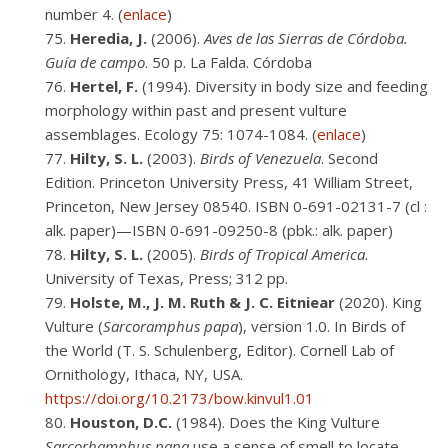
number 4. (
enlace
)
Heredia, J.
(2006).
Aves de las Sierras de Córdoba.
Guía de campo
. 50 p. La Falda. Córdoba
Hertel, F.
(1994). Diversity in body size and feeding
morphology within past and present vulture
assemblages. Ecology 75: 1074-1084. (
enlace
)
Hilty, S. L.
(2003).
Birds of Venezuela
. Second
Edition. Princeton University Press, 41 William Street,
Princeton, New Jersey 08540. ISBN 0-691-02131-7 (cl :
alk. paper)—ISBN 0-691-09250-8 (pbk.: alk. paper)
Hilty, S.
L.
(2005).
Birds of Tropical America
.
University of Texas, Press; 312 pp.
Holste, M., J. M. Ruth & J. C. Eitniear
(2020). King
Vulture (
Sarcoramphus papa
), version 1.0. In Birds of
the World (T. S. Schulenberg, Editor). Cornell Lab of
Ornithology, Ithaca, NY, USA.
https://doi.org/10.2173/bow.kinvul1.01
Houston, D.C.
(1984). Does the King Vulture
Sarcorhamphus papa
use a sense of smell to locate