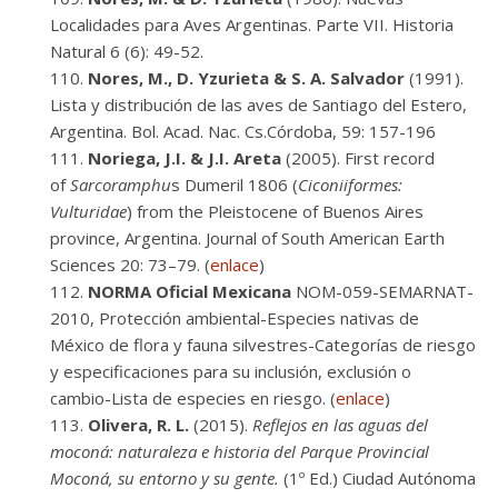
Localidades para Aves Argentinas. Parte VII. Historia
Natural 6 (6): 49-52.
Nores, M., D. Yzurieta & S. A. Salvador
(1991).
Lista y distribución de las aves de Santiago del Estero,
Argentina. Bol. Acad. Nac. Cs.Córdoba, 59: 157-196
Noriega, J.I. & J.I. Areta
(2005). First record
of
Sarcoramphu
s Dumeril 1806 (
Ciconiiformes:
Vulturidae
) from the Pleistocene of Buenos Aires
province, Argentina. Journal of South American Earth
Sciences 20: 73–79. (
enlace
)
NORMA Oficial Mexicana
NOM-059-SEMARNAT-
2010, Protección ambiental-Especies nativas de
México de flora y fauna silvestres-Categorías de riesgo
y especificaciones para su inclusión, exclusión o
cambio-Lista de especies en riesgo. (
enlace
)
Olivera, R. L.
(2015).
Reflejos en las aguas del
moconá: naturaleza e historia del Parque Provincial
Moconá, su entorno y su gente.
(1º Ed.) Ciudad Autónoma