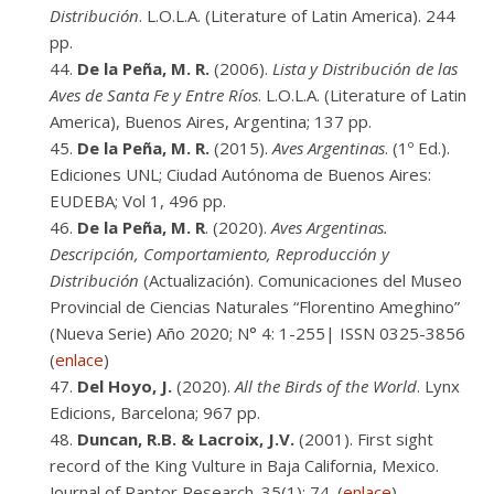
Distribución
. L.O.L.A. (Literature of Latin America). 244
pp.
De la Peña, M. R.
(2006).
Lista y Distribución de las
Aves de Santa Fe y Entre Ríos
. L.O.L.A. (Literature of Latin
America), Buenos Aires, Argentina; 137 pp.
De la Peña, M. R.
(2015).
Aves Argentinas
. (1º Ed.).
Ediciones UNL; Ciudad Autónoma de Buenos Aires:
EUDEBA; Vol 1, 496 pp.
De la Peña, M. R
. (2020).
Aves Argentinas.
Descripción, Comportamiento, Reproducción y
Distribución
(Actualización). Comunicaciones del Museo
Provincial de Ciencias Naturales “Florentino Ameghino”
(Nueva Serie) Año 2020; N° 4: 1-255| ISSN 0325-3856
(
enlace
)
Del Hoyo, J.
(2020).
All the Birds of the World
. Lynx
Edicions, Barcelona; 967 pp.
Duncan, R.B. & Lacroix, J.V.
(2001). First sight
record of the King Vulture in Baja California, Mexico.
Journal of Raptor Research. 35(1): 74. (
enlace
)