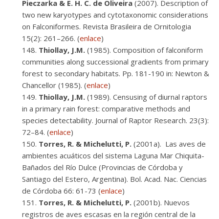
Pieczarka & E. H. C. de Oliveira
(2007). Description of
two new karyotypes and cytotaxonomic considerations
on Falconiformes. Revista Brasileira de Ornitologia
15(2): 261–266. (
enlace
)
Thiollay, J.M.
(1985). Composition of falconiform
communities along successional gradients from primary
forest to secondary habitats. Pp. 181-190 in: Newton &
Chancellor (1985). (
enlace
)
Thiollay, J.M.
(1989). Censusing of diurnal raptors
in a primary rain forest: comparative methods and
species detectability. Journal of Raptor Research. 23(3):
72–84. (
enlace
)
Torres, R. & Michelutti, P.
(2001a). Las aves de
ambientes acuáticos del sistema Laguna Mar Chiquita-
Bañados del Río Dulce (Provincias de Córdoba y
Santiago del Estero, Argentina). Bol. Acad. Nac. Ciencias
de Córdoba 66: 61-73 (
enlace
)
Torres, R. & Michelutti, P.
(2001b). Nuevos
registros de aves escasas en la región central de la