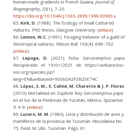
human‐made gradients in French Guiana.
Journal of
Biogeography
,
23
(1), 7-25.
https://doi.org/10.1046/j.1365-2699.1996.00963.x
Kirk, D.
(1988). The Ecology of Small Cathartid
Vultures. PhD thesis, Glasgow University. (
enlace
)
Lemon, W.C.
(1991). Foraging behavior of a guild of
Neotropical vultures. Wilson Bull. 103(4): 698–702.
(
enlace
)
Lepage, D.
(2021). Ficha:
Sarcoramphus papa
.
Recuperado el 19/01/2021 de https://avibase.bsc-
eoc.org/species.jsp?
lang=EN&avibaseid=9306DA2F3B23E74C
López, S. M., S. Calmé, M. Charette & J. P. Flores
(2010) Mortalidad en Zopilote Rey
Sarcoramphus papa
en el Sur de la Península de Yucatán, México. Spizaetus
9: 4-9. (
enlace
)
Lucero, M. M
. (1983). Lista y distribución de aves y
mamíferos de la provincia de Tucumán. Miscelánea No
75. Fund. M. Lillo. Tucumán. Págs. 61.