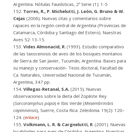
Argentina. Nótulas Faunísticas, 2º Serie (1): 1-5
Torres, R., P. Michelutti, J. León, G. Bruno & W.
Cejas
(2006). Nuevas citas y comentarios sobre
rapaces en la región central de Argentina (Provincias de
Catamarca, Córdoba y Santiago del Estero). Nuestras
Aves 52: 13-15.
Vides Almonacid, R
. (1993). Estudio comparativo
de las taxocenosis de aves de los bosques montanos
de Sierra de San Javier, Tucumán, Argentina. Bases para
su manejo y conservación- Tesis doctoral, Facultad de
Ca. Naturales, Universidad Nacional de Tucumán,
Argentina, 347 pp.
Villegas-Retanal, S.A.
(2015). Nuevas
observaciones sobre la dieta del Zopilote Rey
(
Sarcoramphus papa
) e Ibis Verde (
Mesembrinibis
cayennensis
), Suerre, Costa Rica. Zeledonia. 19(2): 120–
124. (
enlace
)
Volkmann, L. R. & Cargnelutti, R
. (2001). Nuevas
localidades para aves de Córdoba, Argentina. Nuestras