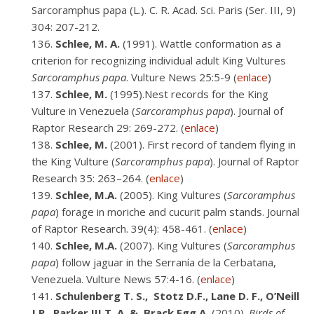
Sarcoramphus papa (L.). C. R. Acad. Sci. Paris (Ser. III, 9)
304: 207-212.
Schlee, M. A.
(1991). Wattle conformation as a
criterion for recognizing individual adult King Vultures
Sarcoramphus papa
. Vulture News 25:5-9 (
enlace
)
Schlee, M.
(1995).Nest records for the King
Vulture in Venezuela (
Sarcoramphus papa
). Journal of
Raptor Research 29: 269-272. (
enlace
)
Schlee, M.
(2001). First record of tandem flying in
the King Vulture (
Sarcoramphus papa
). Journal of Raptor
Research 35: 263–264. (
enlace
)
Schlee, M.A.
(2005). King Vultures (
Sarcoramphus
papa
) forage in moriche and cucurit palm stands. Journal
of Raptor Research. 39(4): 458-461. (
enlace
)
Schlee, M.A.
(2007). King Vultures (
Sarcoramphus
papa
) follow jaguar in the Serranía de la Cerbatana,
Venezuela. Vulture News 57:4-16. (
enlace
)
Schulenberg T. S., Stotz D.F., Lane D. F., O’Neill
J.P., Parker III T. A. &, Brack Egg A.
(2010).
Birds of