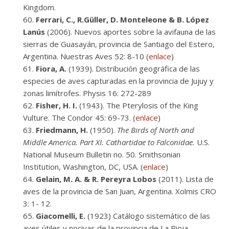
Kingdom.
Ferrari, C., R.Güller, D. Monteleone & B. López
Lanús
(2006). Nuevos aportes sobre la avifauna de las
sierras de Guasayán, provincia de Santiago del Estero,
Argentina. Nuestras Aves 52: 8-10 (
enlace
)
Fiora, A.
(1939). Distribución geográfica de las
especies de aves capturadas en la provincia de Jujuy y
zonas limítrofes. Physis 16: 272-289
Fisher, H. I.
(1943). The Pterylosis of the King
Vulture. The Condor 45: 69-73. (
enlace
)
Friedmann, H.
(1950).
The Birds of North and
Middle America. Part XI. Cathartidae to Falconidae.
U.S.
National Museum Bulletin no. 50. Smithsonian
Institution, Washington, DC, USA. (
enlace
)
Gelain, M. A. & R. Pereyra Lobos
(2011). Lista de
aves de la provincia de San Juan, Argentina. Xolmis CRO
3: 1- 12.
Giacomelli, E.
(1923) Catálogo sistemático de las
aves útiles y nocivas de la provincia de La Rioja.