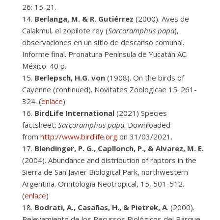
26: 15-21.
Berlanga, M. & R. Gutiérrez
(2000). Aves de
Calakmul, el zopilote rey (
Sarcoramphus papa
),
observaciones en un sitio de descanso comunal.
Informe final. Pronatura Península de Yucatán AC.
México. 40 p.
Berlepsch, H.G. von
(1908). On the birds of
Cayenne (continued). Novitates Zoologicae 15: 261-
324. (
enlace
)
BirdLife International
(2021) Species
factsheet:
Sarcoramphus papa
. Downloaded
from
http://www.birdlife.org
on 31/03/2021.
Blendinger, P. G., Capllonch, P., & Alvarez, M. E.
(2004). Abundance and distribution of raptors in the
Sierra de San Javier Biological Park, northwestern
Argentina. Ornitologia Neotropical, 15, 501-512.
(
enlace
)
Bodrati, A., Casañas, H., & Pietrek, A
. (2000).
Relevamiento de los Recursos Biológicos del Parque