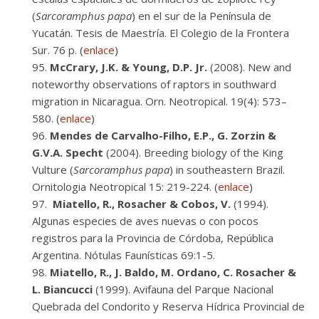
(
Sarcoramphus papa
) en el sur de la Península de
Yucatán. Tesis de Maestría. El Colegio de la Frontera
Sur. 76 p. (
enlace
)
McCrary, J.K. & Young, D.P. Jr.
(2008). New and
noteworthy observations of raptors in southward
migration in Nicaragua. Orn. Neotropical. 19(4): 573–
580. (
enlace
)
Mendes de Carvalho-Filho, E.P., G. Zorzin &
G.V.A. Specht
(2004). Breeding biology of the King
Vulture (
Sarcoramphus papa
) in southeastern Brazil.
Ornitologia Neotropical 15: 219-224. (
enlace
)
Miatello, R., Rosacher & Cobos, V.
(1994).
Algunas especies de aves nuevas o con pocos
registros para la Provincia de Córdoba, República
Argentina. Nótulas Faunísticas 69:1-5.
Miatello, R., J. Baldo, M. Ordano, C. Rosacher &
L. Biancucci
(1999). Avifauna del Parque Nacional
Quebrada del Condorito y Reserva Hídrica Provincial de