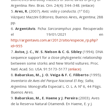
Argentina. Rev. Bras. Orn. 24(4): 344–348. (enlace)
Ares, R.
(2007).
Aves: vida y conducta.
(1º Ed.)
Vázquez Mazzini Editores; Buenos Aires, Argentina; 288
pp.
ArgentAvis
. Ficha:
Sarcoramphus papa
. Recuperado
el 19/01/2021 en
http://argentavis.com.ar/2012/sitio/especie_rp.php?
id=955
Avise, J. C., W. S. Nelson & C. G. Sibley
(1994). DNA
sequence support for a close phylogenetic relationship
between some storks and New World vultures. Proc.
Natl. Acad. Sci. USA. 91:5173-5177 (
enlace
)
Babarskas, M., J. O. Veiga & F. C. Filiberto
(1995).
Inventario de Aves del Parque Nacional El Rey, Salta,
Argentina.
Monografía Especial L. O. L. A. Nº 6, 44 Págs.
Buenos Aires.
Babarskas, M., E. Haene y J. Pereira
(2003). Aves
de la Reserva Natural Otamendi. En Haene, E. y J.