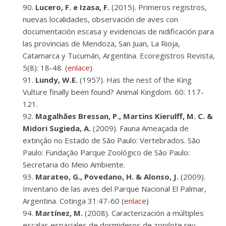
Lucero, F. e Izasa, F.
(2015). Primeros registros,
nuevas localidades, observación de aves con
documentación escasa y evidencias de nidificación para
las provincias de Mendoza, San Juan, La Rioja,
Catamarca y Tucumán, Argentina. Ecoregistros Revista,
5(8): 18-48. (
enlace
)
Lundy, W.E.
(1957). Has the nest of the King
Vulture finally been found? Animal Kingdom. 60: 117-
121.
Magalhães Bressan, P., Martins Kierulff, M. C. &
Midori Sugieda, A.
(2009). Fauna Ameaçada de
extinçâo no Estado de São Paulo: Vertebrados. São
Paulo: Fundação Parque Zoológico de São Paulo:
Secretaria do Meio Ambiente.
Marateo, G., Povedano, H. & Alonso, J.
(2009).
Inventario de las aves del Parque Nacional El Palmar,
Argentina. Cotinga 31:47-60 (
enlace
)
Martínez, M.
(2008). Caracterización a múltiples
escalas espaciales de dormideros de zopilote rey