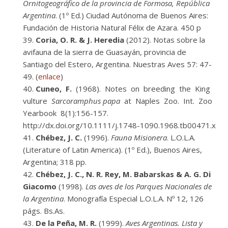
Ornitogeográfico de la provincia de Formosa, República
Argentina
. (1º Ed.) Ciudad Autónoma de Buenos Aires:
Fundación de Historia Natural Félix de Azara. 450 p
Coria, O. R. & J. Heredia
(2012). Notas sobre la
avifauna de la sierra de Guasayán, provincia de
Santiago del Estero, Argentina. Nuestras Aves 57: 47-
49. (
enlace
)
Cuneo, F.
(1968). Notes on breeding the King
vulture
Sarcoramphus papa
at Naples Zoo. Int. Zoo
Yearbook 8(1):156-157.
http://dx.doi.org/10.1111/j.1748-1090.1968.tb00471.x
Chébez, J. C.
(1996).
Fauna Misionera
. L.O.L.A.
(Literature of Latin America). (1º Ed.), Buenos Aires,
Argentina; 318 pp.
Chébez, J. C., N. R. Rey, M. Babarskas & A. G. Di
Giacomo
(1998).
Las aves de los Parques Nacionales de
la Argentina
. Monografía Especial L.O.L.A. Nº 12, 126
págs. Bs.As.
De la Peña, M. R.
(1999).
Aves Argentinas. Lista y