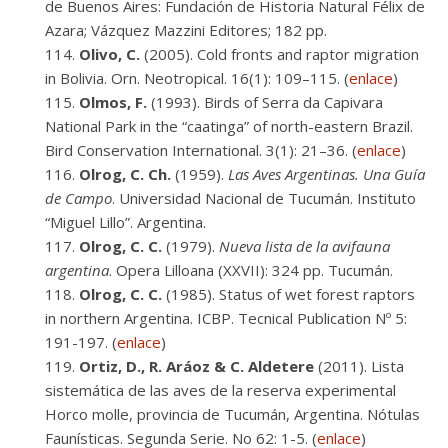
de Buenos Aires: Fundación de Historia Natural Félix de
Azara; Vázquez Mazzini Editores; 182 pp.
Olivo, C.
(2005). Cold fronts and raptor migration
in Bolivia. Orn. Neotropical. 16(1): 109–115. (
enlace
)
Olmos, F.
(1993). Birds of Serra da Capivara
National Park in the “caatinga” of north-eastern Brazil.
Bird Conservation International. 3(1): 21–36. (
enlace
)
Olrog, C. Ch.
(1959).
Las Aves Argentinas. Una Guía
de Campo
. Universidad Nacional de Tucumán. Instituto
“Miguel Lillo”. Argentina.
Olrog, C. C.
(1979).
Nueva lista de la avifauna
argentina
. Opera Lilloana (XXVII): 324 pp. Tucumán.
Olrog, C. C.
(1985). Status of wet forest raptors
in northern Argentina. ICBP. Tecnical Publication Nº 5:
191-197. (
enlace
)
Ortiz, D., R. Aráoz & C. Aldetere
(2011). Lista
sistemática de las aves de la reserva experimental
Horco molle, provincia de Tucumán, Argentina. Nótulas
Faunísticas. Segunda Serie. No 62: 1-5. (
enlace
)