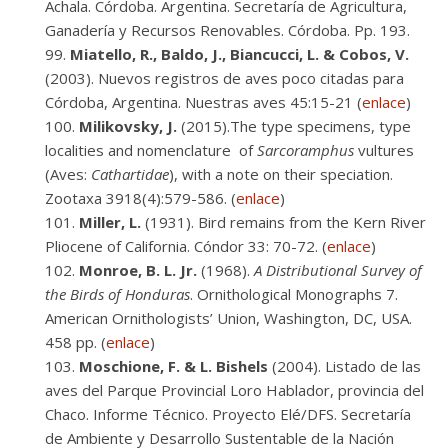
Achala. Córdoba. Argentina. Secretaría de Agricultura,
Ganadería y Recursos Renovables. Córdoba. Pp. 193.
Miatello, R., Baldo, J., Biancucci, L. & Cobos, V.
(2003). Nuevos registros de aves poco citadas para
Córdoba, Argentina. Nuestras aves 45:15-21 (
enlace
)
Milikovsky, J.
(2015).The type specimens, type
localities and nomenclature of
Sarcoramphus
vultures
(Aves:
Cathartidae
), with a note on their speciation.
Zootaxa 3918(4):579-586. (
enlace
)
Miller, L.
(1931). Bird remains from the Kern River
Pliocene of California. Cóndor 33: 70-72. (
enlace
)
Monroe, B. L. Jr.
(1968).
A Distributional Survey of
the Birds of Honduras
. Ornithological Monographs 7.
American Ornithologists’ Union, Washington, DC, USA.
458 pp. (
enlace
)
Moschione, F. & L. Bishels
(2004). Listado de las
aves del Parque Provincial Loro Hablador, provincia del
Chaco. Informe Técnico. Proyecto Elé/DFS. Secretaría
de Ambiente y Desarrollo Sustentable de la Nación