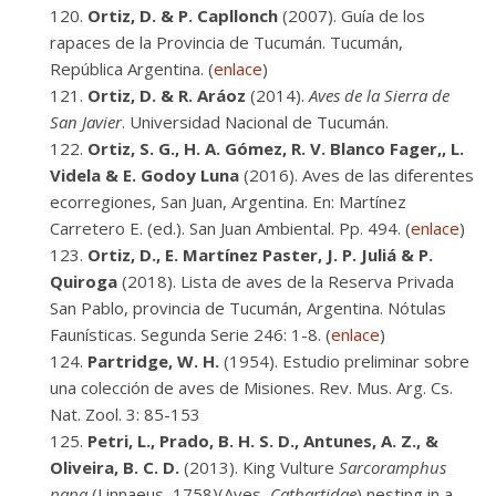
Ortiz, D. & P. Capllonch
(2007). Guía de los
rapaces de la Provincia de Tucumán. Tucumán,
República Argentina. (
enlace
)
Ortiz, D. & R. Aráoz
(2014).
Aves de la Sierra de
San Javier
. Universidad Nacional de Tucumán.
Ortiz, S. G., H. A. Gómez, R. V. Blanco Fager,, L.
Videla & E. Godoy Luna
(2016). Aves de las diferentes
ecorregiones, San Juan, Argentina. En: Martínez
Carretero E. (ed.). San Juan Ambiental. Pp. 494. (
enlace
)
Ortiz, D., E. Martínez Paster, J. P. Juliá & P.
Quiroga
(2018). Lista de aves de la Reserva Privada
San Pablo, provincia de Tucumán, Argentina. Nótulas
Faunísticas. Segunda Serie 246: 1-8. (
enlace
)
Partridge, W. H.
(1954). Estudio preliminar sobre
una colección de aves de Misiones. Rev. Mus. Arg. Cs.
Nat. Zool. 3: 85-153
Petri, L., Prado, B. H. S. D., Antunes, A. Z., &
Oliveira, B. C. D.
(2013). King Vulture
Sarcoramphus
papa
(Linnaeus, 1758)(Aves,
Cathartidae
) nesting in a