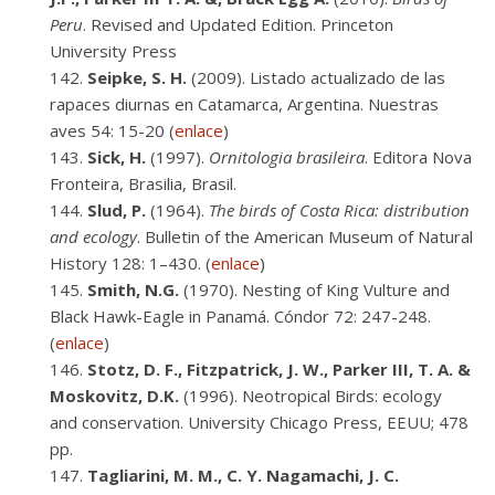
Peru
. Revised and Updated Edition. Princeton
University Press
Seipke, S. H.
(2009). Listado actualizado de las
rapaces diurnas en Catamarca, Argentina. Nuestras
aves 54: 15-20 (
enlace
)
Sick, H.
(1997).
Ornitologia brasileira
. Editora Nova
Fronteira, Brasilia, Brasil.
Slud, P.
(1964).
The birds of Costa Rica: distribution
and ecology
. Bulletin of the American Museum of Natural
History 128: 1–430. (
enlace
)
Smith, N.G.
(1970). Nesting of King Vulture and
Black Hawk-Eagle in Panamá. Cóndor 72: 247-248.
(
enlace
)
Stotz, D. F., Fitzpatrick, J. W., Parker III, T. A. &
Moskovitz, D.K.
(1996). Neotropical Birds: ecology
and conservation. University Chicago Press, EEUU; 478
pp.
Tagliarini, M. M., C. Y. Nagamachi, J. C.