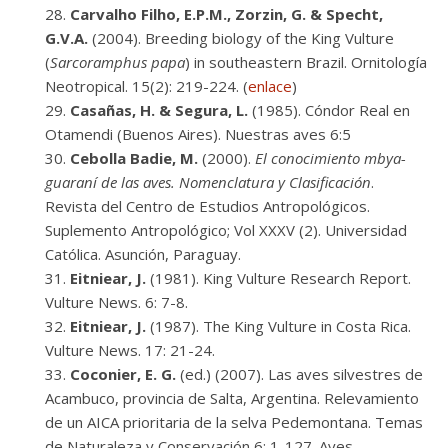
Carvalho Filho, E.P.M., Zorzin, G. & Specht,
G.V.A.
(2004). Breeding biology of the King Vulture
(
Sarcoramphus papa
) in southeastern Brazil. Ornitología
Neotropical. 15(2): 219-224. (
enlace
)
Casañas, H. & Segura, L.
(1985). Cóndor Real en
Otamendi (Buenos Aires). Nuestras aves 6:5
Cebolla Badie, M.
(2000).
El conocimiento mbya-
guaraní de las aves. Nomenclatura y Clasificación
.
Revista del Centro de Estudios Antropológicos.
Suplemento Antropológico; Vol XXXV (2). Universidad
Católica. Asunción, Paraguay.
Eitniear, J.
(1981). King Vulture Research Report.
Vulture News. 6: 7-8.
Eitniear, J.
(1987). The King Vulture in Costa Rica.
Vulture News. 17: 21-24.
Coconier, E. G.
(ed.) (2007). Las aves silvestres de
Acambuco, provincia de Salta, Argentina. Relevamiento
de un AICA prioritaria de la selva Pedemontana. Temas
de Naturaleza y Conservación 6: 1-127. Aves