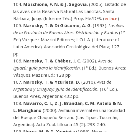
Moschione, F. N. & J. Segovia.
(2005). Listado de
las aves de la Reserva Natural Las Lancitas, Santa
Bárbara, Jujuy. (Informe Téc.) Proy. Elé/DFS. (
enlace
)
Narosky, T. & Di Giácomo, A. G.
(1993).
Las Aves
de la Provincia de Buenos Aires: Distribución y Estatus
(1º
Ed.) Vázquez Mazzini Editores; L.O.L.A. (Literature of
Latin America). Asociación Ornitológica del Plata; 127
pp.
Narosky, T. & Chébez, J. C.
(2002).
Aves de
Iguazú: guía para la identificación
. (1º Ed.). Buenos Aires:
Vázquez Mazzini Ed.; 128 pp.
Narosky, T. & Yzurieta, D.
(2010).
Aves de
Argentina y Uruguay: guía de identificación.
(16ª Ed.).
Buenos Aires, Argentina; 432 pp.
Navarro, C. I., Z. J. Brandán, C. M. Antelo & N.
L. Marigliano
(2000). Avifauna invernal en una localidad
del Bosque Chaqueño Serrano (Las Tipas, Tucumán,
Argentina). Acta Zool. Lilloana 45 (2): 233-240.
Nores, M. & D. Yzurieta
(1986). Nuevas