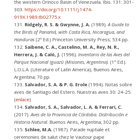
the western Orinoco Basin of Venezuela. Ibis. 131: 301-
303.
https://doi.org/10.1111/j.1474-
919X.1989.tb02775.x
Ridgely, R. S. & Gwynne, J. A.
(1989).
A Guide to
the Birds of Panamá, with Costa Rica, Nicaragua, and
Honduras
(2º Ed.) Princeton University Press; 534 pp.
Saibene, C. A., Castelino, M. A., Rey, N. R.,
Herrera, J. & Caló, J.
(1996).
Inventario de las Aves del
Parque Nacional Iguazú (Misiones, Argentina)
. (1º Ed.).
L.O.L.A. (Literature of Latin America), Buenos Aires,
Argentina; 70 pp.
Salvador, S. A. & P. G. Erole
(1994). Notas sobre
aves de Santiago del Estero. Nuestras aves 30: 24-25.
(
enlace
)
Salvador, S. A., Salvador, L. A. & Ferrari, C.
(2017).
Aves de la Provincia de Córdoba. Distribución e
Historia Natural
. Buenos Aires, Argentina; 302 pp.
Schlee, M.A.
(1987). Parade nuptiale et
ceremonies de salut chez le Vautour pape