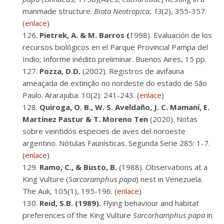
manmade structure.
Biota Neotropica
,
13
(2), 355-357.
(
enlace
)
Pietrek, A. & M. Barros (
1998). Evaluación de los
recursos biológicos en el Parque Provincial Pampa del
Indio; Informe inédito preliminar. Buenos Aires, 15 pp.
Pozza, D.D.
(2002). Registros de avifauna
ameaçada de extinção no nordeste do estado de São
Paulo. Ararajuba. 10(2): 241-243. (
enlace
)
Quiroga, O. B., W. S. Aveldaño, J. C. Mamaní, E.
Martínez Pastur & T. Moreno Ten
(2020). Notas
sobre veintidós especies de aves del noroeste
argentino. Nótulas Faunísticas. Segunda Serie 285: 1-7.
(
enlace
)
Ramo, C., & Busto, B.
(1988). Observations at a
King Vulture (
Sarcoramphus papa
) nest in Venezuela.
The Auk, 105(1), 195-196. (
enlace
)
Reid, S.B. (1989).
Flying behaviour and habitat
preferences of the King Vulture
Sarcorhamphus papa
in