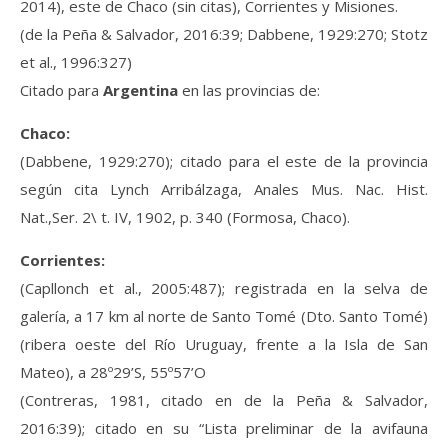
2014), este de Chaco (sin citas), Corrientes y Misiones.
(de la Peña & Salvador, 2016:39; Dabbene, 1929:270; Stotz
et al., 1996:327)
Citado para
Argentina
en las provincias de:
Chaco:
(Dabbene, 1929:270); citado para el este de la provincia
según cita Lynch Arribálzaga, Anales Mus. Nac. Hist.
Nat.,Ser. 2\ t. IV, 1902, p. 340 (Formosa, Chaco).
Corrientes:
(Capllonch et al., 2005:487); registrada en la selva de
galería, a 17 km al norte de Santo Tomé (Dto. Santo Tomé)
(ribera oeste del Río Uruguay, frente a la Isla de San
Mateo), a 28º29’S, 55º57’O
(Contreras, 1981, citado en de la Peña & Salvador,
2016:39); citado en su “Lista preliminar de la avifauna