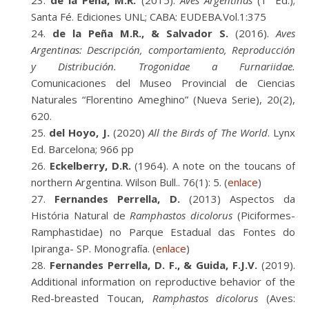
de la Peña, M.R.
(2015).
Aves Argentinas
(1º Ed.);
Santa Fé. Ediciones UNL; CABA: EUDEBA.Vol.1:375
de la Peña M.R., & Salvador S.
(2016).
Aves
Argentinas: Descripción, comportamiento, Reproducción
y Distribución. Trogonidae a Furnariidae.
Comunicaciones del Museo Provincial de Ciencias
Naturales “Florentino Ameghino” (Nueva Serie), 20(2),
620.
del Hoyo, J.
(2020)
All the Birds of The World
. Lynx
Ed. Barcelona; 966 pp
Eckelberry, D.R.
(1964). A note on the toucans of
northern Argentina. Wilson Bull.. 76(1): 5. (
enlace
)
Fernandes Perrella, D.
(2013) Aspectos da
História Natural de
Ramphastos dicolorus
(Piciformes-
Ramphastidae) no Parque Estadual das Fontes do
Ipiranga- SP. Monografía. (
enlace
)
Fernandes Perrella, D. F., & Guida, F.J.V.
(2019).
Additional information on reproductive behavior of the
Red-breasted Toucan,
Ramphastos dicolorus
(Aves: