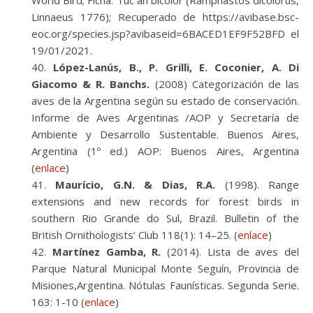
World Bird; Ficha: Tuc´an bicolor (Ramphastos dicolorus,
Linnaeus 1776); Recuperado de https://avibase.bsc-
eoc.org/species.jsp?avibaseid=6BACED1EF9F52BFD el
19/01/2021.
López-Lanús, B., P. Grilli, E. Coconier, A. Di
Giacomo & R. Banchs.
(2008) Categorización de las
aves de la Argentina según su estado de conservación.
Informe de Aves Argentinas /AOP y Secretaría de
Ambiente y Desarrollo Sustentable. Buenos Aires,
Argentina (1º ed.) AOP: Buenos Aires, Argentina
(
enlace
)
Maurício, G.N. & Dias, R.A.
(1998). Range
extensions and new records for forest birds in
southern Rio Grande do Sul, Brazil. Bulletin of the
British Ornithologists’ Club 118(1): 14–25. (
enlace
)
Martínez Gamba, R.
(2014). Lista de aves del
Parque Natural Municipal Monte Seguín, Provincia de
Misiones,Argentina. Nótulas Faunísticas. Segunda Serie.
163: 1-10 (
enlace
)