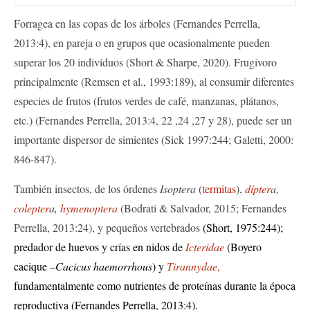
Forragea en las copas de los árboles (Fernandes Perrella,
2013:4), en pareja o en grupos que ocasionalmente pueden
superar los 20 individuos (Short & Sharpe, 2020). Frugívoro
principalmente (Remsen et al., 1993:189), al consumir diferentes
especies de frutos (frutos verdes de café, manzanas, plátanos,
etc.) (Fernandes Perrella, 2013:4, 22 ,24 ,27 y 28), puede ser un
importante dispersor de simientes (Sick 1997:244; Galetti, 2000:
846-847).
También insectos, de los órdenes
Isoptera
(
termitas
),
dípter
a,
colepter
a,
hymenopter
a
(Bodrati & Salvador, 2015; Fernandes
Perrella, 2013:24), y pequeños vertebrados
(Short, 1975:244);
p
redador de huevos y crías en nidos de
Icteridae
(
Boyero
cacique –
Cacicus haemorrhous
)
y
Tirannydae
,
fundamentalmente como nutrientes de proteínas durante la época
reproductiva
(Fernandes Perrella, 2013:
4
).