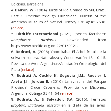
Edicions. Barcelona.
Belton, W.
(1984). Birds of Rio Grande do Sul, Brazil.
Part 1. Rheidae through Furnariidae. Bulletin of the
American Museum of Natural History 178(4):369–636.
(
enlace
)
BirdLife International
(2021) Species factsheet:
Ramphastos dicolorus
. Downloaded from
http://www.birdlife.org on 22/01/2021.
Bodrati, A.
(2006) Yabotikaba: El Arbol frutal de la
selva misionera. Naturaleza y Conservación 18: 10-15.
Revista de Aves Argentinas/Asociación Ornitológica del
Plata (
enlace
)
Bodrati A, Cockle K, Segovia J.M., Roesler I,
Areta J.I., Jordan E.
(2010) La avifauna del Parque
Provincial Cruce Caballero, Provincia de Misiones,
Argentina. Cotinga 32:41–64 (
enlace
)
Bodrati, A., & Salvador, S.A.
(2015). Termitas
(Isoptera, Blattodea, Insecta)
en la dieta de las aves