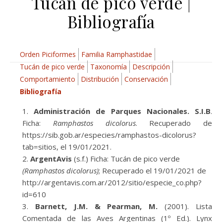
Tucán de pico verde |
Bibliografía
Orden Piciformes
Familia Ramphastidae
Tucán de pico verde
Taxonomía
Descripción
Comportamiento
Distribución
Conservación
Bibliografía
Administración de Parques Nacionales. S.I.B
.
Ficha:
Ramphastos dicolorus
. Recuperado de
https://sib.gob.ar/especies/ramphastos-dicolorus?
tab=sitios, el 19/01/2021.
ArgentAvis
(s.f.) Ficha: Tucán de pico verde
(Ramphastos dicolorus)
; Recuperado el 19/01/2021 de
http://argentavis.com.ar/2012/sitio/especie_co.php?
id=610
Barnett, J.M. & Pearman, M.
(2001). Lista
Comentada de las Aves Argentinas (1º Ed.). Lynx