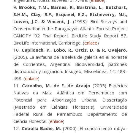
argentinas. Nuestras Aves, 5, 77-89. (
enlace
)
Brooks, T.M., Barnes, R., Bartrina, L., Butchart,
S.H.M., Clay, R.P., Esquivel, E.Z., Etcheverry, N.I.,
Lowen, J.C. & Vincent, J.
(1993). Bird Surveys and
Conservation in the Paraguayan Atlantic Forest: Project
CANOPY ’92 Final Report. BirdLife Study Report 57.
BirdLife International, Cambridge. (
enlace
)
Capllonch, P., Lobo, R., Ortiz, D. & R. Ovejero.
(2005). La avifauna de la selva de galería en el noreste
de Corrientes, Argentina: Biodiversidad, patrones
distribución y migración. Insugeo, Miscelánea, 14: 483-
498. (
enlace
)
Carvalho, M. de F. de Araujo
(2005) Espécies
Nativas da Mata Atlântica em Pernambuco com
Potencial para Arborização Urbana. Dissertação
(Mestrado em Ciências Florestais). Universidade
Federal Rural de Pernambuco. Departamento de
Ciência Florestal. (
enlace
)
Cebolla Badie, M.
(2000). El conocimiento mbya-