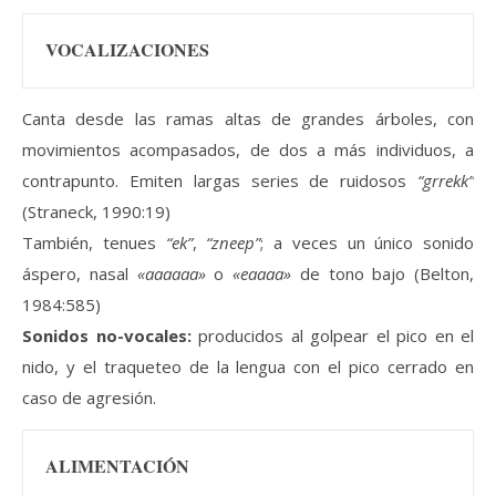
VOCALIZACIONES
Canta desde las ramas altas de grandes árboles, con
movimientos acompasados, de dos a más individuos, a
contrapunto. Emiten largas series de ruidosos
“grrekk”
(Straneck, 1990:19)
También, tenues
“ek”
,
“zneep”
; a veces un único sonido
áspero, nasal
«aaaaaa»
o
«eaaaa»
de tono bajo (Belton,
1984:585)
Sonidos no-vocales:
producidos al golpear el pico en el
nido, y el traqueteo de la lengua con el pico cerrado en
caso de agresión.
ALIMENTACIÓN