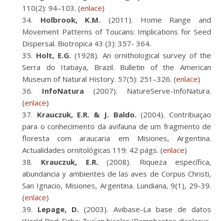
110(2): 94–103. (
enlace
)
Holbrook, K.M.
(2011). Home Range and
Movement Patterns of Toucans: Implications for Seed
Dispersal. Biotropica 43 (3): 357- 364.
Holt, E.G.
(1928). An ornithological survey of the
Serra do Itatiaya, Brazil. Bulletin of the American
Museum of Natural History. 57(5): 251–326. (
enlace
)
InfoNatura
(2007). NatureServe-InfoNatura.
(
enlace
)
Krauczuk, E.R. & J. Baldo.
(2004). Contribuiçao
para o conhecimento da avifauna de um fragmento de
floresta com araucaria em Misiones, Argentina.
Actualidades ornitológicas 119: 42 págs. (
enlace
)
Krauczuk, E.R.
(2008). Riqueza específica,
abundancia y ambientes de las aves de Corpus Christi,
San Ignacio, Misiones, Argentina. Lundiana, 9(1), 29-39.
(
enlace
)
Lepage, D.
(2003). Avibase-La base de datos