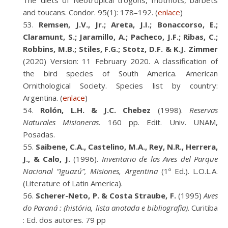
The diets of Neotropical trogons, motmots, barbets
and toucans. Condor. 95(1): 178–192. (
enlace
)
Remsen, J.V., Jr.; Areta, J.I.; Bonaccorso, E.;
Claramunt, S.; Jaramillo, A.; Pacheco, J.F.; Ribas, C.;
Robbins, M.B.; Stiles, F.G.; Stotz, D.F. & K.J. Zimmer
(2020) Version: 11 February 2020. A classification of
the bird species of South America. American
Ornithological Society. Species list by country:
Argentina. (
enlace
)
Rolón, L.H. & J.C. Chebez
(1998).
Reservas
Naturales Misioneras
. 160 pp. Edit. Univ. UNAM,
Posadas.
Saibene, C.A., Castelino, M.A., Rey, N.R., Herrera,
J., & Calo, J.
(1996).
Inventario de las Aves del Parque
Nacional “Iguazú”, Misiones, Argentina
(1º Ed.). L.O.L.A.
(Literature of Latin America).
Scherer-Neto, P. & Costa Straube, F.
(1995)
Aves
do Paraná : (história, lista anotada e bibliografia)
. Curitiba
: Ed. dos autores. 79 pp