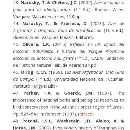
Narosky, T. & Chébez, J.C.
(2002).
Aves de Iguazú:
guía para la identificación
. (1º Ed.). Buenos Aires:
Vázquez Mazzini Editores; 128 pp.
Narosky, T., & Yzurieta, D.
(2010).
Aves de
Argentina y Uruguay. Guía de identificación
(16.a ed.).
Buenos Aires. Vázquez Mazzini Editores.
Olivera, L.R.
(2015)
Reflejos en las aguas del
moconá: naturaleza e historia del Parque Provincial
Moconá, su entorno y su gente
(1º Ed.) CABA: Fundación
de Historia Natural Félix de Azara; 184 pp
Olrog, C.Ch.
(1959).
Las Aves Argentinas. Una Guía
de Campo.
(1º Ed.). Universidad Nacional de Tucumán.
Instituto «Miguel Lillo».
Parker, T.A. & Goerck, J.M.
(1997). The
importance of national parks and biological reserves to
bird conservation in the Atlantic Forest region of Brazil.
Pp. 527–541 in: Remsen (1997). (
enlace
)
Patané, J.S.L., Weckstein, J.D., Aleixo, A. &
Bates, J.M.
(2009). Evolutionary history of Ramphastos