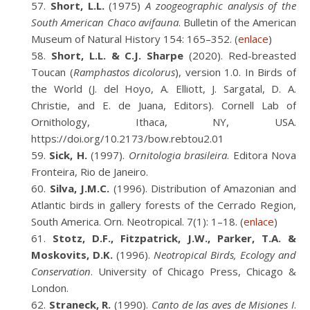
Short, L.L.
(1975)
A zoogeographic analysis of the
South American Chaco avifauna
. Bulletin of the American
Museum of Natural History 154: 165–352. (
enlace
)
Short, L.L. & C.J. Sharpe
(2020). Red-breasted
Toucan (
Ramphastos dicolorus
), version 1.0. In Birds of
the World (J. del Hoyo, A. Elliott, J. Sargatal, D. A.
Christie, and E. de Juana, Editors). Cornell Lab of
Ornithology, Ithaca, NY, USA.
https://doi.org/10.2173/bow.rebtou2.01
Sick, H.
(1997).
Ornitologia brasileira
. Editora Nova
Fronteira, Rio de Janeiro.
Silva, J.M.C.
(1996). Distribution of Amazonian and
Atlantic birds in gallery forests of the Cerrado Region,
South America. Orn. Neotropical. 7(1): 1–18. (
enlace
)
Stotz, D.F., Fitzpatrick, J.W., Parker, T.A. &
Moskovits, D.K.
(1996).
Neotropical Birds, Ecology and
Conservation
. University of Chicago Press, Chicago &
London.
Straneck, R.
(1990).
Canto de las aves de Misiones I
.