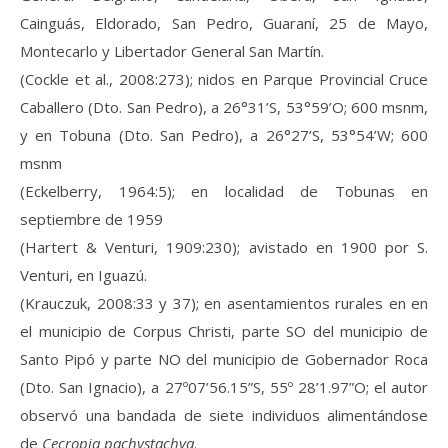
Cainguás, Eldorado, San Pedro, Guaraní, 25 de Mayo,
Montecarlo y Libertador General San Martín.
(Cockle et al., 2008:273); nidos en Parque Provincial Cruce
Caballero (Dto. San Pedro), a 26°31’S, 53°59’O; 600 msnm,
y en Tobuna (Dto. San Pedro), a 26°27’S, 53°54’W; 600
msnm
(Eckelberry, 1964:5); en localidad de Tobunas en
septiembre de 1959
(Hartert & Venturi, 1909:230); avistado en 1900 por S.
Venturi, en Iguazú.
(Krauczuk, 2008:33 y 37); en asentamientos rurales en en
el municipio de Corpus Christi, parte SO del municipio de
Santo Pipó y parte NO del municipio de Gobernador Roca
(Dto. San Ignacio), a 27º07’56.15”S, 55º 28’1.97”O; el autor
observó una bandada de siete individuos alimentándose
de
Cecropia pachystachya
.