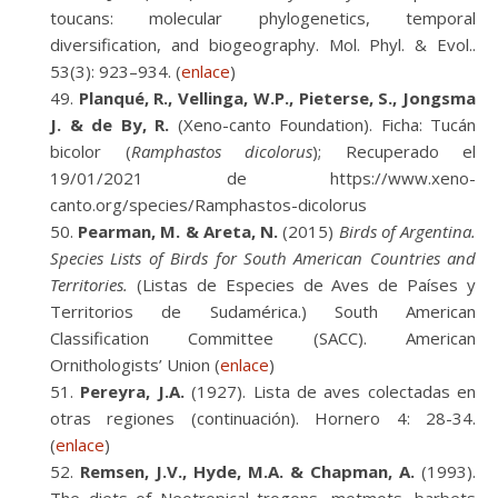
toucans: molecular phylogenetics, temporal
diversification, and biogeography. Mol. Phyl. & Evol..
53(3): 923–934. (
enlace
)
Planqué, R., Vellinga, W.P., Pieterse, S., Jongsma
J. & de By, R.
(Xeno-canto Foundation). Ficha: Tucán
bicolor (
Ramphastos dicolorus
); Recuperado el
19/01/2021 de https://www.xeno-
canto.org/species/Ramphastos-dicolorus
Pearman, M. & Areta, N.
(2015)
Birds of Argentina.
Species Lists of Birds for South American Countries and
Territories.
(Listas de Especies de Aves de Países y
Territorios de Sudamérica.) South American
Classification Committee (SACC). American
Ornithologists’ Union (
enlace
)
Pereyra, J.A.
(1927). Lista de aves colectadas en
otras regiones (continuación). Hornero 4: 28-34.
(
enlace
)
Remsen, J.V., Hyde, M.A. & Chapman, A.
(1993).