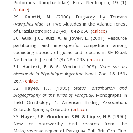
Piciformes: Ramphastidae). Biota Neotropica, 19 (1).
(
enlace
)
Galetti, M.
(2000). Frugivory by Toucans
(
Ramphastidae
) at Two Altitudes in the Atlantic Forest
of Brazil.Biotropica 32 (4b) : 842-850. (
enlace
)
Guix, J.C., Ruiz, X. & Jover, L.
(2001). Resource
partitioning and interspecific competition among
coexisting species of guans and toucans in SE Brazil.
Netherlands J. Zool. 51(3): 285-298. (
enlace
)
Hartert, E. & S. Venturi
(1909).
Notes sur les
oiseaux de la République Argentine
. Novit. Zool. 16: 159-
267. (
enlace
)
Hayes, F.E.
(1995)
Status, distribution and
biogeography of the birds of Paraguay
. Monographs in
Field Ornithology 1. American Birding Association,
Colorado Springs, Colorado. (
enlace
)
Hayes, F.E., Goodman, S.M. & López, N.E.
(1990).
New or noteworthy bird records from the
Matogrosense region of Paraguay. Bull. Brit. Orn. Club.