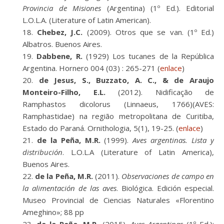
Provincia de Misiones
(Argentina) (1º Ed.). Editorial
L.O.L.A. (Literature of Latin American).
Chebez, J.C.
(2009). Otros que se van. (1º Ed.)
Albatros. Buenos Aires.
Dabbene, R.
(1929) Los tucanes de la República
Argentina. Hornero 004 (03) : 265-271 (
enlace
)
de Jesus, S., Buzzato, A. C., & de Araujo
Monteiro-Filho, E.L.
(2012). Nidificação de
Ramphastos dicolorus (Linnaeus, 1766)(AVES:
Ramphastidae) na região metropolitana de Curitiba,
Estado do Paraná. Ornithologia, 5(1), 19-25. (
enlace
)
de la Peña, M.R.
(1999).
Aves argentinas. Lista y
distribución
. L.O.L.A (Literature of Latin America),
Buenos Aires.
de la Peña, M.R.
(2011).
Observaciones de campo en
la alimentación de las aves
. Biológica. Edición especial.
Museo Provincial de Ciencias Naturales «Florentino
Ameghino»; 88 pp