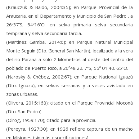
(Krauczuk & Baldo, 2004:35); en Parque Provincial de la
Araucaria, en el Departamento y Municipio de San Pedro , a
26º37’S, 54º16’O; en selva primaria selva secundaria
temprana y selva secundaria tardía.
(Martínez Gamba, 2014:6); en Parque Natural Municipal
Monte Seguín (Dto. General San Martín), localizado a la vera
del río Paraná a solo 2 kilómetros al oeste del centro del
poblado de Puerto Rico, a 26º48’22. 7”S, 55º 01’40. 65”O.
(Narosky & Chébez, 2002:67); en Parque Nacional Iguazú
(Dto. Iguazú), en selvas serranas y a veces avistado en
zonas urbanas.
(Olivera, 2015:168); citado en el Parque Provincial Moconá
(Dto. San Pedro)
(Olrog, 1959:170); citado para la provincia.
(Pereyra, 1927:30); en 1926 refiere captura de un macho
en Misiones (sin más especificaciones)