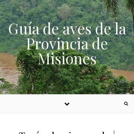
Skip to content
Guía de aves de la
Provincia de
Misiones