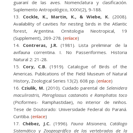
guaraní de las aves. Nomenclatura y clasificación.
Suplemento Antropológico, XXXV(2), 9-188.
Cockle, K., Martin, K., & Wiebe, K.
(2008).
Availability of cavities for nesting birds in the Atlantic
forest, Argentina. Ornitologia Neotropical, 19
(Supplement), 269-278. (
enlace
)
Contreras, J.R.
(1981). Lista preliminar de la
avifauna correntina. I. No Passeriformes. Historia
Natural 2: 21-28.
Cory, C.B.
(1919). Catalogue of Birds of the
Americas. Publications of the Field Museum of Natural
History, Zoological Series 13(2). 608 pp. (
enlace
)
Cziulik, M.
(2010). Cuidado parental de
Selenidera
maculirostris, Pteroglossus castanotis e Ramphatos toco
(Piciformes- Ramphastidae), no interior de ninhos.
Tese de Doutorado: Universidade Federal do Paraná.
Curitiba. (
enlace
)
Chébez, J.C.
(1996).
Fauna Misionera, Catálogo
Sistemático y Zoogeográfico de los vertebrados de la